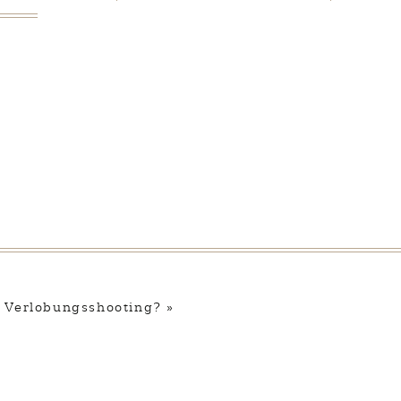
Kategorien
n Verlobungsshooting?
»
Hochzeit