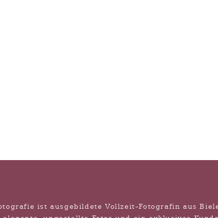
hzeitsfest auf Hof Steffen
l von deutschen als auch von bolivianischen Einflüss
Sektempfang, lateinamerikanische Musik und eine vo
Tischrede für Marcos Verwandte zeugten von der Vielf
dtschaft, die bisher nur Festhallen für Hochzeiten ka
nenhochzeit etwas völlig Neues und war begeistert.
tografie ist ausgebildete Vollzeit-Fotografin aus Biel