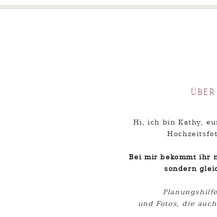
Hochzeitsreporta
„Von Anfang an wussten wir, dass Ka
unserem Vorgespräch hat sie uns mi
überzeugt und wir sind mehr als fr
begleitet hat! Wir haben uns die ganze
uns sehr begeistert! Wir können Kathy 
Über
Beratung und eine herzensgut
– Karolin
Hi, ich bin Kathy, 
Hochzeitsfot
Bei mir bekommt ihr n
sondern glei
Meinen Namen, meine E-Mail-Ad
nächste
Planungshilfe
und Fotos, die auc