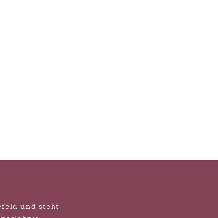
Newborn
en
n
alt
nnte,
efeld und steht