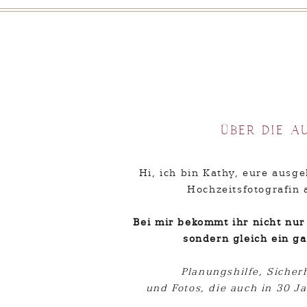
N
E-
Über die A
We
Hi, ich bin Kathy, eure ausg
Hochzeitsfotografin 
Bei mir bekommt ihr nicht nur 
Meinen Namen, meine E-Mail-Adresse un
sondern gleich ein ga
nächste Kommen
Planungshilfe, Sicher
und Fotos, die auch in 30 J
Benachrichtige mich über nac